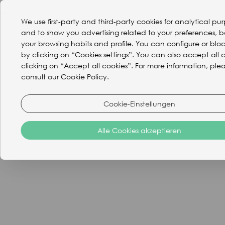
We use first-party and third-party cookies for analytical pu
and to show you advertising related to your preferences, 
your browsing habits and profile. You can configure or blo
by clicking on “Cookies settings”. You can also accept all 
clicking on “Accept all cookies”. For more information, ple
consult our Cookie Policy.
Streitbeilegung
Cookie-Einstellungen
Alle Cookies akzeptieren
Wir empfehlen Ihnen, uns zuerst per E-Mail
(direccion@tresmareshotel.com) oder telefonisch (0034
956 68 06 65) zu kontaktieren, um uns über jede Art von
Beschwerde zu informieren. Wenn das Problem dadurch
nicht gelöst wird, können Sie Ihre Beschwerde über die
Plattform zur Streitbeilegung der Europäischen Kommission
bearbeiten. Auf dem folgenden Link finden Sie die Online-